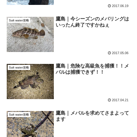
2017.06.19
鷹島｜今シーズンのメバリングは
Salt water攻略
いったん終了ですかねぇ
2017.05.06
鷹島｜危険な高級魚を捕獲！！メ
Salt water攻略
バルは捕獲できず！！
2017.04.21
鷹島｜メバルを求めてさまよって
Salt water攻略
ます