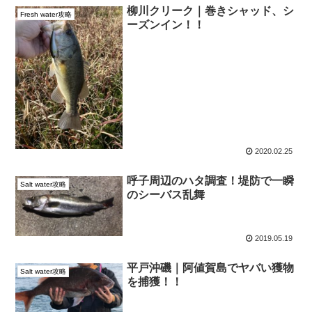
柳川クリーク｜巻きシャッド、シ
Fresh water攻略
ーズンイン！！
2020.02.25
呼子周辺のハタ調査！堤防で一瞬
Salt water攻略
のシーバス乱舞
2019.05.19
平戸沖磯｜阿値賀島でヤバい獲物
Salt water攻略
を捕獲！！