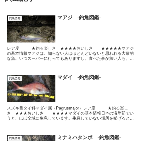
マアジ -釣魚図鑑-
釣魚図鑑
レア度 ★釣る楽しさ ★★★★おいしさ ★★★★★マアジ
の基本情報マアジは、知らない人はほとんどいないと思われる大衆的
な魚。いつスーパーに行ってもありますし、食べた事が無い人も、よ
っぽど魚嫌いでなければいないとおもいます。マアジは最も...
マダイ -釣魚図鑑-
釣魚図鑑
スズキ目タイ科マダイ属（Pagrusmajor）レア度 ★釣る楽し
さ ★★★おいしさ ★★★★マダイの基本情報日本の沿岸部でい
うと、ほぼ全域に生息しています。生息していない場所を挙げると、
北海道の日本海側くらいです。また、沖縄周辺にも...
ミナミハタンポ ‐釣魚図鑑‐
釣魚図鑑