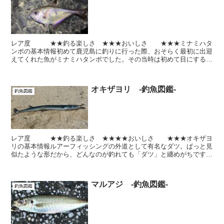
レア度 ★★釣る楽しさ ★★★おいしさ ★★★ミナミハタ
ンポの基本情報初めて鹿児島に釣りに行った際、おそらく最初に出迎
えてくれた魚がミナミハタンポでした。その当時は初めて目にする魚
だったので大興奮！！しかし、程なくしていくらでも釣れる...
オキザヨリ -釣魚図鑑-
釣魚図鑑
レア度 ★★釣る楽しさ ★★★★おいしさ ★★★オキザヨ
リの基本情報ルアーフィッシングの外道として有名なダツ。ぱっと見
似たような形だから、どんなのが釣れても「ダツ」と纏めがちです
が、ダツにも色々な種類がいます。オキザヨリは最大で150...
マルアジ -釣魚図鑑-
釣魚図鑑