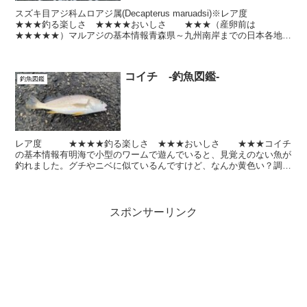
スズキ目アジ科ムロアジ属(Decapterus maruadsi)※レア度
★★★釣る楽しさ ★★★★おいしさ ★★★（産卵前は
★★★★★）マルアジの基本情報青森県～九州南岸までの日本各地沿
岸、東シナ海。～朝鮮半島、台湾、南シナ海の沿...
コイチ -釣魚図鑑-
釣魚図鑑
レア度 ★★★★釣る楽しさ ★★★おいしさ ★★★コイチ
の基本情報有明海で小型のワームで遊んでいると、見覚えのない魚が
釣れました。グチやニベに似ているんですけど、なんか黄色い？調べ
てみるとコイチという魚のようです。コイチは、見た目の通...
スポンサーリンク