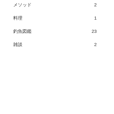
メソッド
2
料理
1
釣魚図鑑
23
雑談
2