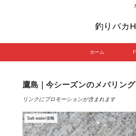
釣りバカH
ホーム
F
鷹島｜今シーズンのメバリング
リンクにプロモーションが含まれます
Salt water攻略