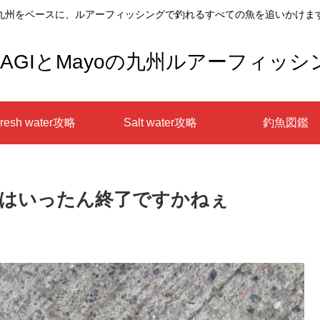
九州をベースに、ルアーフィッシングで釣れるすべての魚を追いかけま
AGIとMayoの九州ルアーフィッシ
resh water攻略
Salt water攻略
釣魚図鑑
はいったん終了ですかねぇ