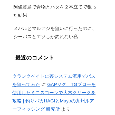
阿値賀島で青物とハタを２本立てで狙っ
た結果
メバルとマルアジを狙いに行ったのに、
シーバスとエソしか釣れない私
最近のコメント
クランクベイトに姦システム流用でバス
を狙ってみた
に
GAPジグ、TGブローを
使用したミニスコーンで大木クリークを
攻略 | 釣りバカHAGIとMayoの九州ルア
ーフィッシング 研究所
より