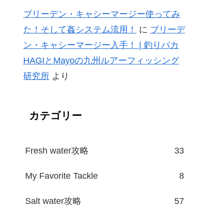
ブリーデン・キャシーマージー使ってみ
た！そして姦システム流用！
に
ブリーデ
ン・キャシーマージー入手！ | 釣りバカ
HAGIとMayoの九州ルアーフィッシング
研究所
より
カテゴリー
Fresh water攻略
33
My Favorite Tackle
8
Salt water攻略
57